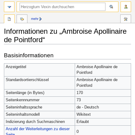
mehr
Informationen zu „Ambroise Apollinaire
de Pointford“
Zur
Zur
Basisinformationen
Navigation
Suche
springen
springen
Anzeigetitel
Ambroise Apollinaire de
Pointford
Standardsortierschlüssel
Ambroise Apollinaire de
Pointford
Seitenlänge (in Bytes)
170
Seitenkennnummer
73
Seiteninhaltssprache
de - Deutsch
Seiteninhaltsmodell
Wikitext
Indizierung durch Suchmaschinen
Erlaubt
Anzahl der Weiterleitungen zu dieser
0
Seite