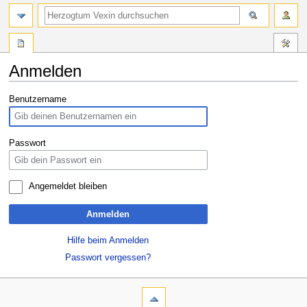
Anmelden
Zur
Zur
Benutzername
Navigation
Suche
springen
springen
Passwort
Angemeldet bleiben
Anmelden
Hilfe beim Anmelden
Passwort vergessen?