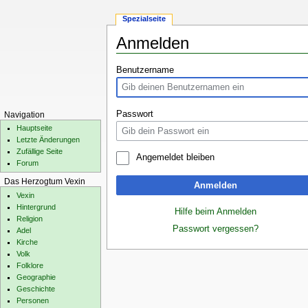
Spezialseite
Anmelden
Zur
Zur
Benutzername
Navigation
Suche
springen
springen
Passwort
Navigation
Hauptseite
Letzte Änderungen
Zufällige Seite
Angemeldet bleiben
Forum
Das Herzogtum Vexin
Anmelden
Vexin
Hintergrund
Hilfe beim Anmelden
Religion
Passwort vergessen?
Adel
Kirche
Volk
Folklore
Geographie
Geschichte
Personen