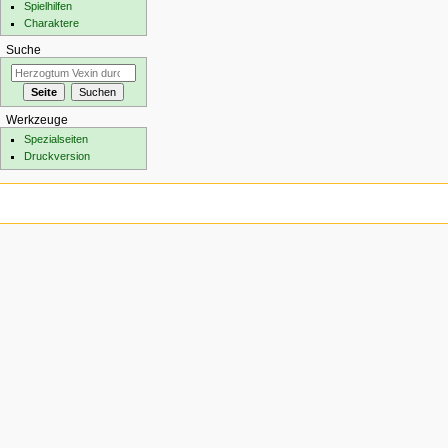
Spielhilfen
Charaktere
Suche
Werkzeuge
Spezialseiten
Druckversion