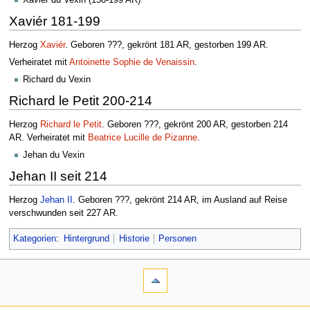
Xavier du Vexin (158-199 AR)
Xaviér 181-199
Herzog
Xaviér
. Geboren ???, gekrönt 181 AR, gestorben 199 AR.
Verheiratet mit
Antoinette Sophie de Venaissin
.
Richard du Vexin
Richard le Petit 200-214
Herzog
Richard le Petit
. Geboren ???, gekrönt 200 AR, gestorben 214
AR. Verheiratet mit
Beatrice Lucille de Pizanne
.
Jehan du Vexin
Jehan II seit 214
Herzog
Jehan II
. Geboren ???, gekrönt 214 AR, im Ausland auf Reise
verschwunden seit 227 AR.
Kategorien
:
Hintergrund
Historie
Personen