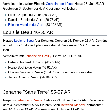
Verheiratet in zweiter Ehe mit
Catherine de Lême
. Heirat 23. Juli 25 AR.
Gestorben 3. September 43 AR bei einer Fehlgeburt.
Léonie Sophie du Vexin (26-27 AR)
Danielle Estelle du Vexin (29-76 AR)
Etienne Valerien du Vexin
(33-102 AR)
Louis le Beau 46-55 AR
Herzog
Louis le Beau
(der Schöne). Geboren 15. Februar 21 AR. Gekrönt
am 24. Juni 46 AR in Epte. Gestorben 4. September 55 AR in seinem
Bett.
Verheiratet mit
Jehanne de Grailly
. Heirat 12. Juli 39 AR.
Betrand Richard du Vexin (44-82 AR)
Ivaine Sophie du Vexin (46-91 AR)
Charles Sophie du Vexin (48 AR, nach der Geburt gestorben)
Jehan Didier du Vexin (51-107 AR)
Jehanne "Sans Terre" 55-57 AR
Regentin
Jehanne du Vexin
. Geboren 21. November 19 AR. Regentin ab
dem 4. September 55 AR für ihren Sohn
Bertrand Richard
, entmachtet
am 19. August 57 AR. Gestorben am 3. Januar 58 AR, in