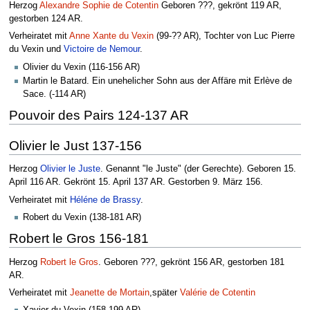
Herzog
Alexandre Sophie de Cotentin
Geboren ???, gekrönt 119 AR,
gestorben 124 AR.
Verheiratet mit
Anne Xante du Vexin
(99-?? AR), Tochter von Luc Pierre
du Vexin und
Victoire de Nemour
.
Olivier du Vexin (116-156 AR)
Martin le Batard. Ein unehelicher Sohn aus der Affäre mit Erlève de
Sace. (-114 AR)
Pouvoir des Pairs 124-137 AR
Olivier le Just 137-156
Herzog
Olivier le Juste
. Genannt "le Juste" (der Gerechte). Geboren 15.
April 116 AR. Gekrönt 15. April 137 AR. Gestorben 9. März 156.
Verheiratet mit
Héléne de Brassy
.
Robert du Vexin (138-181 AR)
Robert le Gros 156-181
Herzog
Robert le Gros
. Geboren ???, gekrönt 156 AR, gestorben 181
AR.
Verheiratet mit
Jeanette de Mortain
,später
Valérie de Cotentin