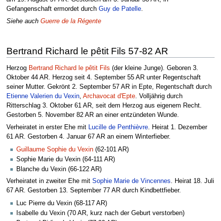
Gefangenschaft ermordet durch
Guy de Patelle
.
Siehe auch
Guerre de la Régente
Bertrand Richard le pêtit Fils 57-82 AR
Herzog
Bertrand Richard le pêtit Fils
(der kleine Junge). Geboren 3.
Oktober 44 AR. Herzog seit 4. September 55 AR unter Regentschaft
seiner Mutter. Gekrönt 2. September 57 AR in Epte, Regentschaft durch
Etienne Valerien du Vexin
,
Archavocat d'Epte
. Volljährig durch
Ritterschlag 3. Oktober 61 AR, seit dem Herzog aus eigenem Recht.
Gestorben 5. November 82 AR an einer entzündeten Wunde.
Verheiratet in erster Ehe mit
Lucille de Penthièvre
. Heirat 1. Dezember
61 AR. Gestorben 4. Januar 67 AR an einem Winterfieber.
Guillaume Sophie du Vexin
(62-101 AR)
Sophie Marie du Vexin (64-111 AR)
Blanche du Vexin (66-122 AR)
Verheiratet in zweiter Ehe mit
Sophie Marie de Vincennes
. Heirat 18. Juli
67 AR. Gestorben 13. September 77 AR durch Kindbettfieber.
Luc Pierre du Vexin (68-117 AR)
Isabelle du Vexin (70 AR, kurz nach der Geburt verstorben)