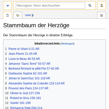
mehr
Stammbaum der Herzöge
Zur
Zur
Der Stammbaum der Herzöge in direkter Erbfolge.
Navigation
Suche
Inhaltsverzeichnis
springen
springen
1
Pierre le Vilain 0-21 AR
2
Jean-Pierre 21-45 AR
3
Louis le Beau 46-55 AR
4
Jehanne "Sans Terre" 55-57 AR
5
Bertrand Richard le pêtit Fils 57-82 AR
6
Guillaume Sophie 82-101 AR
7
Jehan le Saint-Duc 101-118 AR
8
Alexandre Sophie de Cotentin 119-124 AR
9
Pouvoir des Pairs 124-137 AR
10
Olivier le Just 137-156
11
Robert le Gros 156-181
12
Xaviér 181-199
13
Richard le Petit 200-214