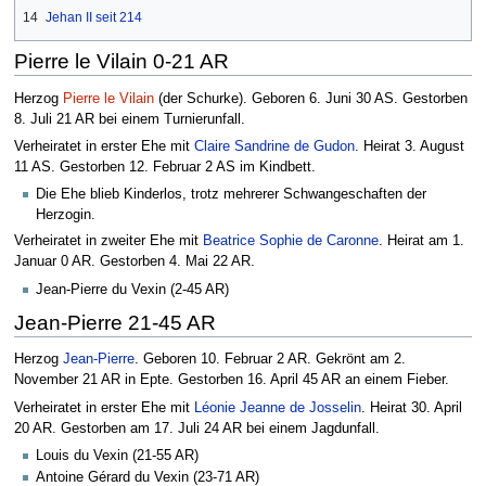
14
Jehan II seit 214
Pierre le Vilain 0-21 AR
Herzog
Pierre le Vilain
(der Schurke). Geboren 6. Juni 30 AS. Gestorben
8. Juli 21 AR bei einem Turnierunfall.
Verheiratet in erster Ehe mit
Claire Sandrine de Gudon
. Heirat 3. August
11 AS. Gestorben 12. Februar 2 AS im Kindbett.
Die Ehe blieb Kinderlos, trotz mehrerer Schwangeschaften der
Herzogin.
Verheiratet in zweiter Ehe mit
Beatrice Sophie de Caronne
. Heirat am 1.
Januar 0 AR. Gestorben 4. Mai 22 AR.
Jean-Pierre du Vexin (2-45 AR)
Jean-Pierre 21-45 AR
Herzog
Jean-Pierre
. Geboren 10. Februar 2 AR. Gekrönt am 2.
November 21 AR in Epte. Gestorben 16. April 45 AR an einem Fieber.
Verheiratet in erster Ehe mit
Léonie Jeanne de Josselin
. Heirat 30. April
20 AR. Gestorben am 17. Juli 24 AR bei einem Jagdunfall.
Louis du Vexin (21-55 AR)
Antoine Gérard du Vexin (23-71 AR)