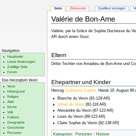
Seite
Diskussion
Quelltext anzeigen
V
Valérie de Bon-Ame
Zur
Zur
Valérie, par la Grâce de Sophie Duchesse du V
Navigation
Suche
AR durch einen Sturz.
springen
springen
Navigation
Eltern
Hauptseite
Letzte Änderungen
Dritte Tochter von Amadieu de Bon-Ame und Co
Zufällige Seite
Forum
Das Herzogtum Vexin
Ehepartner und Kinder
Vexin
Herzog
Guillaume Sophie
. Heirat 19. August 80
Hintergrund
Religion
Blanche du Vexin (81-129 AR)
Adel
Jehan du Vexin
(82-118 AR)
Kirche
Alexandre du Vexin (87-123 AR)
Volk
Louis du Vexin (89-123 AR)
Folklore
Geographie
Claire Sophie du Vexin (92-138 AR)
Geschichte
Personen
Kategorien
:
Personen
Historie